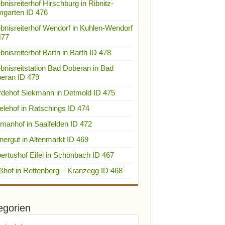
bnisreiterhof Hirschburg in Ribnitz-
garten ID 476
ebnisreiterhof Wendorf in Kuhlen-Wendorf
477
bnisreiterhof Barth in Barth ID 478
ebnisreitstation Bad Doberan in Bad
eran ID 479
rdehof Siekmann in Detmold ID 475
elehof in Ratschings ID 474
manhof in Saalfelden ID 472
nergut in Altenmarkt ID 469
ertushof Eifel in Schönbach ID 467
ßhof in Rettenberg – Kranzegg ID 468
egorien