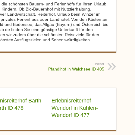
 die schönsten Bauern- und Ferienhöfe für Ihren Urlaub
 Kindern. Ob Bio-Bauernhof mit Nutztierhaltung,
ver Landwirtschaft, Reiterhof, Urlaub beim Winzer im
 privates Ferienhaus oder Landhotel: Von den Küsten an
d und Bodensee, das Allgäu (Bayern) und Österreich bis
ub.de finden Sie eine günstige Unterkunft für den
ten wir zudem über die schönsten Reiseziele für den
önsten Ausflugszielen und Sehenswürdigkeiten.
Weiter
Pfandlhof in Walchsee ID 405
nisreiterhof Barth
Erlebnisreiterhof
rth ID 478
Wendorf in Kuhlen-
Wendorf ID 477