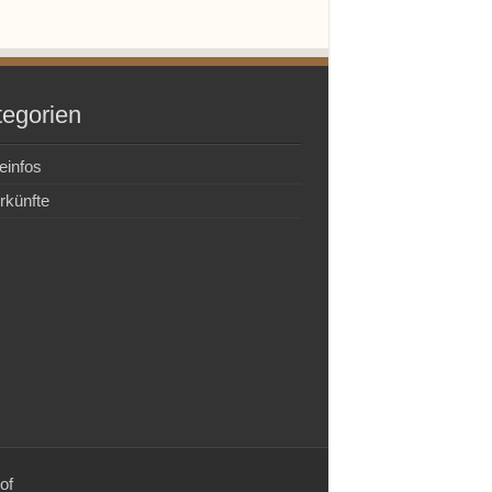
tegorien
einfos
rkünfte
of