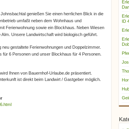
Erle
Dam
ohnsbachtal genießen Sie einen herrlichen Blick in die
Erl
enbetrieb umfaßt neben dem Wohnhaus und
ID 
mit Ferienwohnung sowie ein Blockhaus. Neben Wiesen
Erle
 Alm. Unsere Landwirtschaft wird biologisch geführt.
Erl
Dob
ig neu gestaltete Ferienwohnungen und Doppelzimmer.
Pfe
s für 6 Personen und unser Blockhaus für 4 Personen.
Jos
Tho
wird Ihnen von Bauernhof-Urlaube.de präsentiert.
terkunft ist direkt beim Landwirt / Gastgeber möglich.
Hor
Hub
Gei
r
6.html
Kat