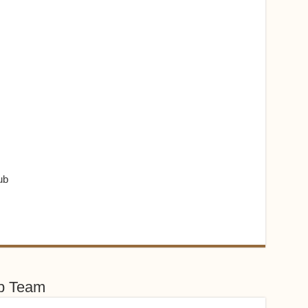
ub
ub Team