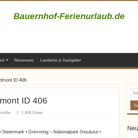
Bauernhof-Ferienurlaub.de
Bauernhofurlaub • Ferienhöfe • Reiterhöfe • Winzerhöfe
hof
Reisenews
Landwirte & Gastgeber
Admont ID 406
dmont ID 406
künfte
1,448 Views
Neu
• Steiermark • Grimming – Nationalpark Gesäuse •