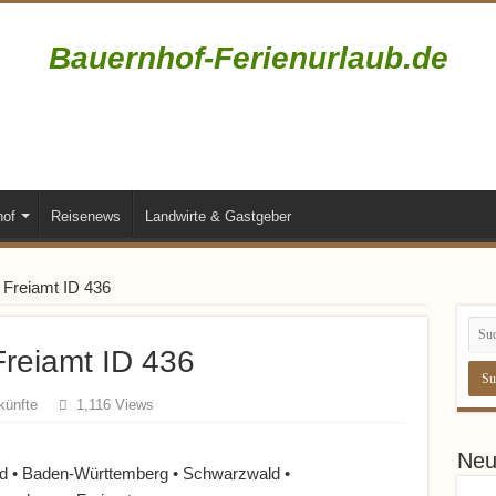
Bauernhof-Ferienurlaub.de
Bauernhofurlaub • Ferienhöfe • Reiterhöfe • Winzerhöfe
hof
Reisenews
Landwirte & Gastgeber
 Freiamt ID 436
Freiamt ID 436
künfte
1,116 Views
Neu
d • Baden-Württemberg • Schwarzwald •