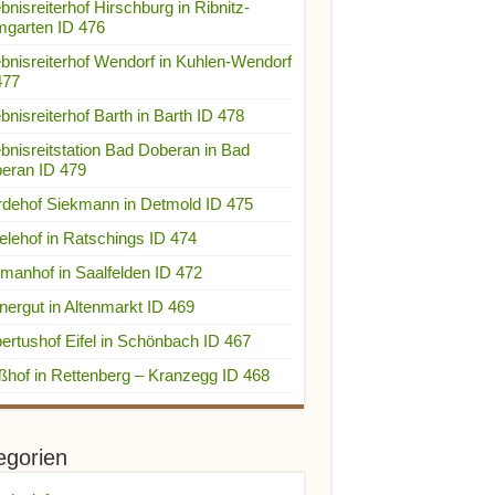
bnisreiterhof Hirschburg in Ribnitz-
garten ID 476
ebnisreiterhof Wendorf in Kuhlen-Wendorf
477
bnisreiterhof Barth in Barth ID 478
ebnisreitstation Bad Doberan in Bad
eran ID 479
rdehof Siekmann in Detmold ID 475
elehof in Ratschings ID 474
manhof in Saalfelden ID 472
nergut in Altenmarkt ID 469
ertushof Eifel in Schönbach ID 467
ßhof in Rettenberg – Kranzegg ID 468
egorien