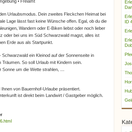
gebung • Freiamt
Erle
Dam
n den Urlaubsmodus. Dein zweites Fleckchen Heimat bei
Erl
e Lage lässt fast keine Wünsche offen. Egal, ob du die
ID 
unigen, Wandern oder E-Biken liebst oder noch lieber
Erle
z oder bei uns im Süd Schwarzwald magst, alles ist
Erl
n Erde aus als Startpunkt.
Dob
Pfe
- Schwarzwald ein Kleinod auf der Sonnenseite in
m Träumen. So soll Urlaub mit Kindern sein.
Jos
r Sonne um die Wette strahlen, …
Tho
Hor
 Ihnen von Bauernhof-Urlaube präsentiert.
Hub
terkunft ist direkt beim Landwirt / Gastgeber möglich.
Gei
r
6.html
Kat