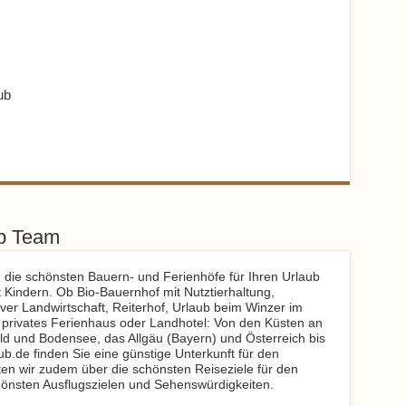
ub
ub Team
 die schönsten Bauern- und Ferienhöfe für Ihren Urlaub
 Kindern. Ob Bio-Bauernhof mit Nutztierhaltung,
ver Landwirtschaft, Reiterhof, Urlaub beim Winzer im
 privates Ferienhaus oder Landhotel: Von den Küsten an
d und Bodensee, das Allgäu (Bayern) und Österreich bis
ub.de finden Sie eine günstige Unterkunft für den
ten wir zudem über die schönsten Reiseziele für den
önsten Ausflugszielen und Sehenswürdigkeiten.