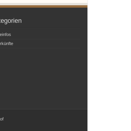
tegorien
einfos
rkünfte
of