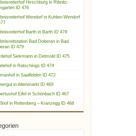
bnisreiterhof Hirschburg in Ribnitz-
garten ID 476
ebnisreiterhof Wendorf in Kuhlen-Wendorf
477
bnisreiterhof Barth in Barth ID 478
ebnisreitstation Bad Doberan in Bad
eran ID 479
rdehof Siekmann in Detmold ID 475
elehof in Ratschings ID 474
manhof in Saalfelden ID 472
nergut in Altenmarkt ID 469
ertushof Eifel in Schönbach ID 467
ßhof in Rettenberg – Kranzegg ID 468
egorien