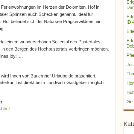
Erle
– Ferienwohnungen im Herzen der Dolomiten. Hof in
Dam
taler Sprinzen auch Schecken genannt. Ideal für
Erl
Hof befindet sich der Natursee Pragserwildsee, ein
ID 
ng.
Erle
Erl
rtal einem wunderschönen Seitental des Pustertales,
Dob
ub in den Bergen des Hochpustertals verbringen möchten.
Pfe
eines Idyll …
Jos
Tho
wird Ihnen von Bauernhof-Urlaube.de präsentiert.
terkunft ist direkt beim Landwirt / Gastgeber möglich.
Hor
Hub
Gei
r
.html
Kat