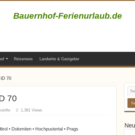
Bauernhof-Ferienurlaub.de
Bauernhofurlaub • Ferienhöfe • Reiterhöfe • Winzerhöfe
hof
Reisenews
Landwirte & Gastgeber
 ID 70
ID 70
künfte
1,381 Views
Neu
tirol • Dolomiten • Hochpustertal • Prags