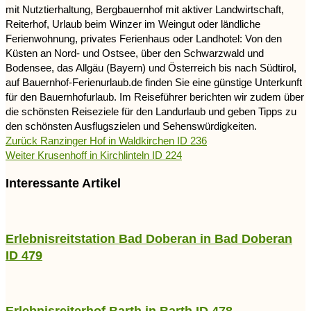
mit Nutztierhaltung, Bergbauernhof mit aktiver Landwirtschaft,
Reiterhof, Urlaub beim Winzer im Weingut oder ländliche
Ferienwohnung, privates Ferienhaus oder Landhotel: Von den
Küsten an Nord- und Ostsee, über den Schwarzwald und
Bodensee, das Allgäu (Bayern) und Österreich bis nach Südtirol,
auf Bauernhof-Ferienurlaub.de finden Sie eine günstige Unterkunft
für den Bauernhofurlaub. Im Reiseführer berichten wir zudem über
die schönsten Reiseziele für den Landurlaub und geben Tipps zu
den schönsten Ausflugszielen und Sehenswürdigkeiten.
Zurück
Ranzinger Hof in Waldkirchen ID 236
Weiter
Krusenhoff in Kirchlinteln ID 224
Interessante Artikel
Erlebnisreitstation Bad Doberan in Bad Doberan
ID 479
Erlebnisreiterhof Barth in Barth ID 478